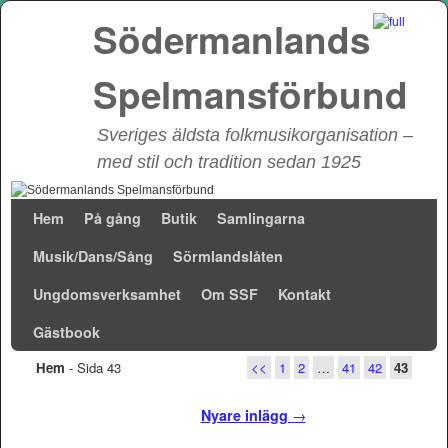
Södermanlands
Spelmansförbund
Sveriges äldsta folkmusikorganisation –
med stil och tradition sedan 1925
Hoppa till huvudinnehåll
Hoppa till sekundärt innehåll
Hem
På gång
Butik
Samlingarna
Musik/Dans/Sång
Sörmlandslåten
Ungdomsverksamhet
Om SSF
Kontakt
Gästbook
Hem
- Sida 43
<<
1
2
…
41
42
43
Inläggsnavigering
Nyare inlägg
→