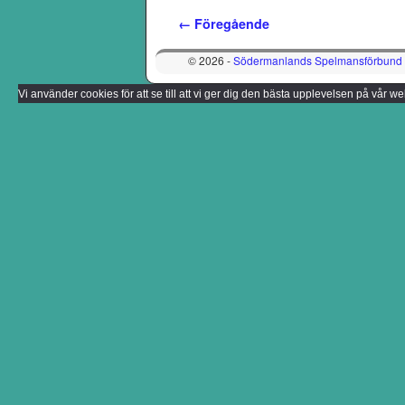
Bildnavigering
← Föregående
© 2026 -
Södermanlands Spelmansförbund
Vi använder cookies för att se till att vi ger dig den bästa upplevelsen på vår