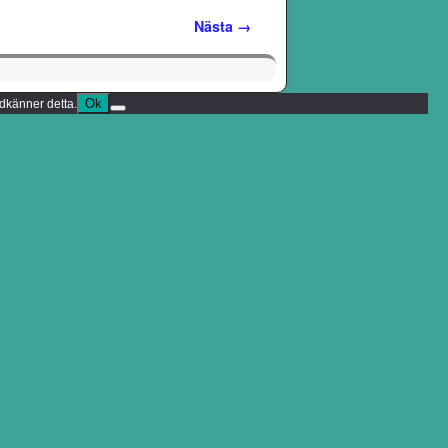
Nästa →
Ok
odkänner detta.