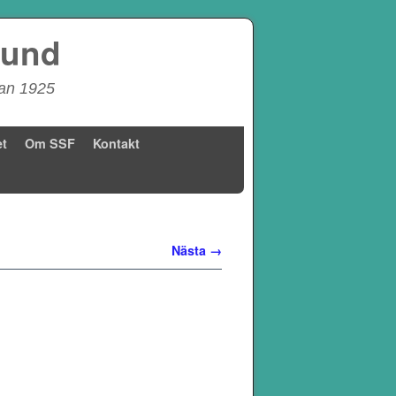
bund
dan 1925
t
Om SSF
Kontakt
Nästa →