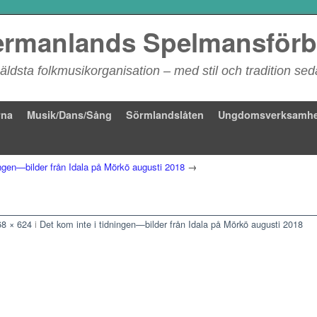
rmanlands Spelmansför
äldsta folkmusikorganisation – med stil och tradition se
rna
Musik/Dans/Sång
Sörmlandslåten
Ungdomsverksamhe
ingen—bilder från Idala på Mörkö augusti 2018
→
68 × 624
i
Det kom inte i tidningen—bilder från Idala på Mörkö augusti 2018