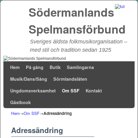
Södermanlands
Spelmansförbund
Sveriges äldsta folkmusikorganisation –
med stil och tradition sedan 1925
Hoppa till huvudinnehåll
Hoppa till sekundärt innehåll
Hem
På gång
Butik
Samlingarna
Musik/Dans/Sång
Sörmlandslåten
Ungdomsverksamhet
Om SSF
Kontakt
Gästbook
Hem
→
Om SSF
→
Adressändring
Adressändring