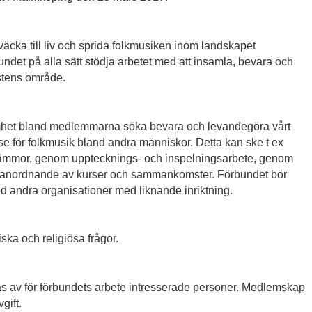
, väcka till liv och sprida folkmusiken inom landskapet
ndet på alla sätt stödja arbetet med att insamla, bevara och
nstens område.
mhet bland medlemmarna söka bevara och levandegöra vårt
sse för folkmusik bland andra människor. Detta kan ske t ex
mmor, genom upptecknings- och inspelningsarbete, genom
anordnande av kurser och sammankomster. Förbundet bör
d andra organisationer med liknande inriktning.
tiska och religiösa frågor.
s av för förbundets arbete intresserade personer. Medlemskap
gift.