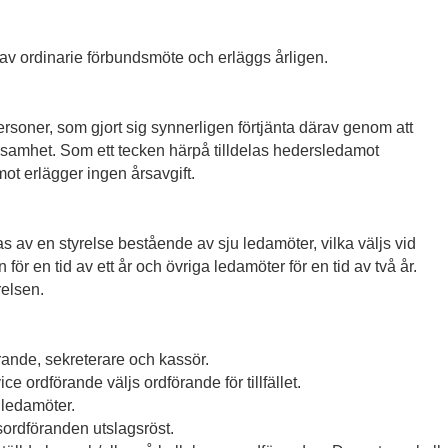
 av ordinarie förbundsmöte och erläggs årligen.
ersoner, som gjort sig synnerligen förtjänta därav genom att
ksamhet. Som ett tecken härpå tilldelas hedersledamot
t erlägger ingen årsavgift.
av en styrelse bestående av sju ledamöter, vilka väljs vid
ör en tid av ett år och övriga ledamöter för en tid av två år.
relsen.
rande, sekreterare och kassör.
ce ordförande väljs ordförande för tillfället.
 ledamöter.
sordföranden utslagsröst.