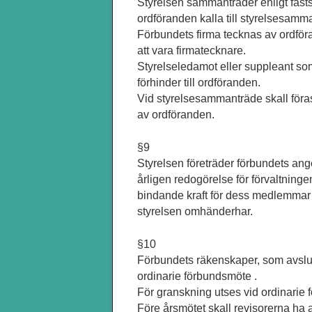
Styrelsen sammanträder enligt fasts
ordföranden kalla till styrelsesamm
Förbundets firma tecknas av ordför
att vara firmatecknare.
Styrelseledamot eller suppleant som
förhinder till ordföranden.
Vid styrelsesammanträde skall föras
av ordföranden.
§9
Styrelsen företräder förbundets a
årligen redogörelse för förvaltning
bindande kraft för dess medlemmar o
styrelsen omhänderhar.
§10
Förbundets räkenskaper, som avslutas
ordinarie förbundsmöte .
För granskning utses vid ordinarie 
Före årsmötet skall revisorerna ha 