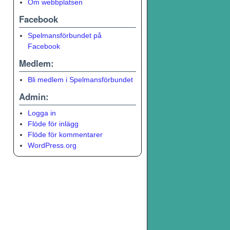
Om webbplatsen
Facebook
Spelmansförbundet på
Facebook
Medlem:
Bli medlem i Spelmansförbundet
Admin:
Logga in
Flöde för inlägg
Flöde för kommentarer
WordPress.org