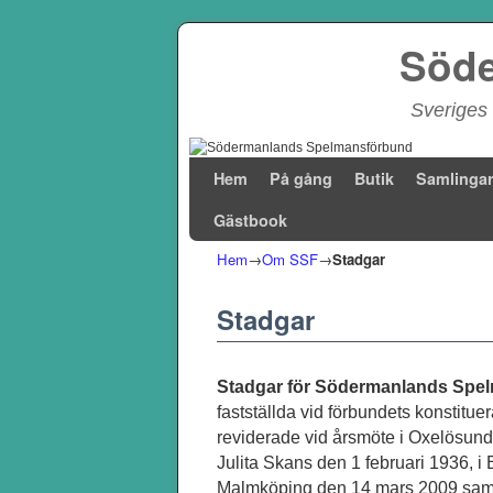
Söde
Sveriges 
Hoppa till huvudinnehåll
Hoppa till sekundärt innehåll
Hem
På gång
Butik
Samlinga
Gästbook
Hem
→
Om SSF
→
Stadgar
Stadgar
Stadgar för Södermanlands Spe
fastställda vid förbundets konsti
reviderade vid årsmöte i Oxelösund 
Julita Skans den 1 februari 1936, i 
Malmköping den 14 mars 2009 samt