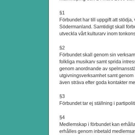
§1
Förbundet har till uppgift att stödja
Södermanland. Samtidigt skall förbu
utveckla vårt kulturarv inom tonko
§2
Förbundet skall genom sin verksa
folkliga musikarv samt sprida intre
genom anordnande av spelmansstä
utgivningsverksamhet samt genom 
även sträva efter goda kontakter me
§3
Förbundet tar ej ställning i partipoli
§4
Medlemskap i förbundet kan erhålla
erhålles genom inbetald medlemsav