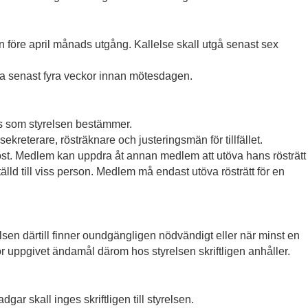
n före april månads utgång. Kallelse skall utgå senast sex
nda senast fyra veckor innan mötesdagen.
ts som styrelsen bestämmer.
ekreterare, rösträknare och justeringsmän för tillfället.
st. Medlem kan uppdra åt annan medlem att utöva hans rösträtt
lld till viss person. Medlem må endast utöva rösträtt för en
lsen därtill finner oundgängligen nödvändigt eller när minst en
 uppgivet ändamål därom hos styrelsen skriftligen anhåller.
dgar skall inges skriftligen till styrelsen.