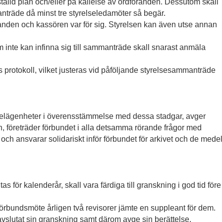
tälld plan och/eller på kallelse av ordföranden. Dessutom skall
anträde då minst tre styrelseledamöter så begär.
anden och kassören var för sig. Styrelsen kan även utse annan
 inte kan infinna sig till sammanträde skall snarast anmäla
 protokoll, vilket justeras vid påföljande styrelsesammanträde
ngelägenheter i överensstämmelse med dessa stadgar, avger
en, företräder förbundet i alla detsamma rörande frågor med
ch ansvarar solidariskt inför förbundet för arkivet och de mede
 för kalenderår, skall vara färdiga till granskning i god tid före
förbundsmöte årligen två revisorer jämte en suppleant för dem.
avslutat sin granskning samt därom avge sin berättelse.