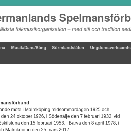
rmanlands Spelmansför
äldsta folkmusikorganisation – med stil och tradition se
rna
Musik/Dans/Sång
Sörmlandslåten
Ungdomsverksamhe
lmansförbund
tuerande möte i Malmköping midsommardagen 1925 och
den 24 oktober 1926, i Södertälje den 7 februari 1932, vid
Eskilstuna den 15 februari 1953, i Barva den 8 april 1978, i
 i Malmköping den 25 mars 2017.