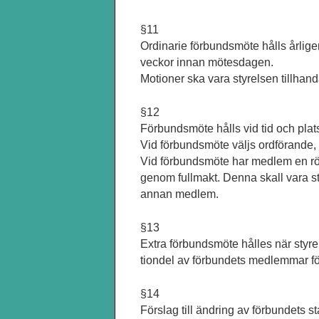
§11
Ordinarie förbundsmöte hålls årlige
veckor innan mötesdagen.
Motioner ska vara styrelsen tillha
§12
Förbundsmöte hålls vid tid och pla
Vid förbundsmöte väljs ordförande, s
Vid förbundsmöte har medlem en rö
genom fullmakt. Denna skall vara stä
annan medlem.
§13
Extra förbundsmöte hålles när styre
tiondel av förbundets medlemmar för
§14
Förslag till ändring av förbundets sta