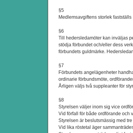
§5
Medlemsavgiftens storlek fastställs
§6
Till hedersledamöter kan inväljas p
stödja förbundet och/eller dess ver
förbundets guldmärke. Hedersledamo
§7
Förbundets angelägenheter handhas 
ordinarie förbundsmöte, ordföranden f
Årligen väljs två suppleanter för sty
§8
Styrelsen väljer inom sig vice ordfö
Vid förfall för både ordförande och vi
Styrelsen är beslutsmässig med tre
Vid lika röstetal äger sammanträde