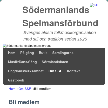
Södermanlands
Spelmansförbund
Sveriges äldsta folkmusikorganisation –
med stil och tradition sedan 1925
Hoppa till huvudinnehåll
Hoppa till sekundärt innehåll
Hem
På gång
Butik
Samlingarna
Musik/Dans/Sång
Sörmlandslåten
Ungdomsverksamhet
Om SSF
Kontakt
Gästbook
Hem
→
Om SSF
→
Bli medlem
Bli medlem