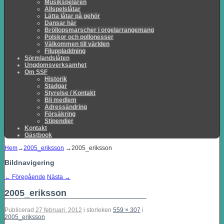
Musikspelaren
Allspelslåtar
Lätta låtar på gehör
Dansar här
Bröllopsmarscher i orgelarrangemang
Polskor och pollonesser
Välkommen till världen
Filuppladdning
Sörmlandslåten
Ungdomsverksamhet
Om SSF
Historik
Stadgar
Styrelse / Kontakt
Bli medlem
Adressändring
Försäkring
Stipendier
Kontakt
Gästbook
Hem
→
2005_eriksson
→
2005_eriksson
Bildnavigering
← Föregående
Nästa →
2005_eriksson
Publicerad
27 februari, 2012
i storleken
559 × 307
i
2005_eriksson