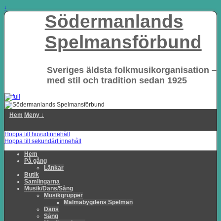
↓
Södermanlands
Spelmansförbund
Sveriges äldsta folkmusikorganisation –
med stil och tradition sedan 1925
Hem
Meny ↓
Hoppa till huvudinnehåll
Hoppa till sekundärt innehåll
Hem
På gång
Länkar
Butik
Samlingarna
Musik/Dans/Sång
Musikgrupper
Malmabygdens Spelmän
Dans
Sång