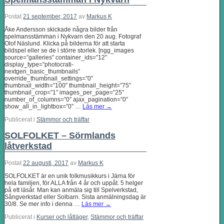
Postat
21 september, 2017
av
Markus K
Åke Andersson skickade några bilder från
spelmansstämman i Nykvarn den 20 aug. Fotograf
Olof Näslund. Klicka på bilderna för att starta
bildspel eller se de i större storlek. [ngg_images
source=”galleries” container_ids=”12″
display_type=”photocrati-
nextgen_basic_thumbnails”
override_thumbnail_settings=”0″
thumbnail_width=”100″ thumbnail_height=”75″
thumbnail_crop=”1″ images_per_page=”25″
number_of_columns=”0″ ajax_pagination=”0″
show_all_in_lightbox=”0″ …
Läs mer
→
Publicerat i
Stämmor och träffar
SOLFOLKET – Sörmlands
låtverkstad
Postat
22 augusti, 2017
av
Markus K
SOLFOLKET är en unik folkmusikkurs i Järna för
hela familjen, för ALLA från 4 år och uppåt. 5 helger
på ett läsår. Man kan anmäla sig till Spelverkstad,
Sångverkstad eller Solbarn. Sista anmälningsdag är
30/8. Se mer info i denna …
Läs mer
→
Publicerat i
Kurser och låtläger
,
Stämmor och träffar