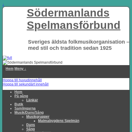
↓
Södermanlands
Spelmansförbund
Sveriges äldsta folkmusikorganisation –
med stil och tradition sedan 1925
Hem
Meny ↓
Hoppa till huvudinnehåll
Hoppa till sekundärt innehåll
Hem
På gång
Länkar
Butik
Samlingarna
Musik/Dans/Sång
Musikgrupper
Malmabygdens Spelmän
Dans
Sång