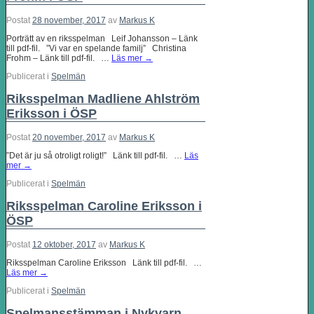
Postat
28 november, 2017
av
Markus K
Porträtt av en riksspelman Leif Johansson – Länk
till pdf-fil. ”Vi var en spelande familj” Christina
Frohm – Länk till pdf-fil. …
Läs mer
→
Publicerat i
Spelmän
Riksspelman Madliene Ahlström
Eriksson i ÖSP
Postat
20 november, 2017
av
Markus K
”Det är ju så otroligt roligt!” Länk till pdf-fil. …
Läs
mer
→
Publicerat i
Spelmän
Riksspelman Caroline Eriksson i
ÖSP
Postat
12 oktober, 2017
av
Markus K
Riksspelman Caroline Eriksson Länk till pdf-fil. …
Läs mer
→
Publicerat i
Spelmän
Spelmansstämman i Nykvarn