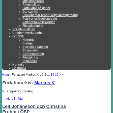
Musikspelaren
Allspelslåtar
Lätta låtar på gehör
Dansar här
Bröllopsmarscher i orgelarrangemang
Polskor och pollonesser
Välkommen till världen
Filuppladdning
Sörmlandslåten
Ungdomsverksamhet
Om SSF
Historik
Stadgar
Styrelse / Kontakt
Bli medlem
Adressändring
Försäkring
Stipendier
Kontakt
Gästbook
Hem
→Författare
Markus K
1
2
3
…
14
15
>>
Författararkiv:
Markus K
Inläggsnavigering
←
Äldre inlägg
Leif Johansson och Christina
Frohm i ÖSP