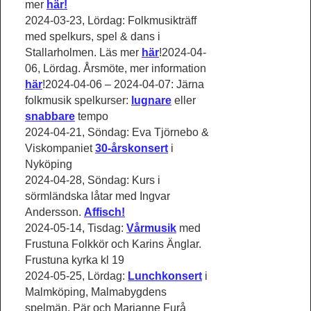
mer
här!
2024-03-23, Lördag: Folkmusikträff
med spelkurs, spel & dans i
Stallarholmen. Läs mer
här
!2024-04-
06, Lördag. Årsmöte, mer information
här
!2024-04-06 – 2024-04-07: Järna
folkmusik spelkurser:
lugnare
eller
snabbare
tempo
2024-04-21, Söndag: Eva Tjörnebo &
Viskompaniet
30-årskonsert
i
Nyköping
2024-04-28, Söndag: Kurs i
sörmländska låtar med Ingvar
Andersson.
Affisch!
2024-05-14, Tisdag:
Vårmusik
med
Frustuna Folkkör och Karins Änglar.
Frustuna kyrka kl 19
2024-05-25, Lördag:
Lunchkonsert
i
Malmköping, Malmabygdens
spelmän, Pär och Marianne Furå