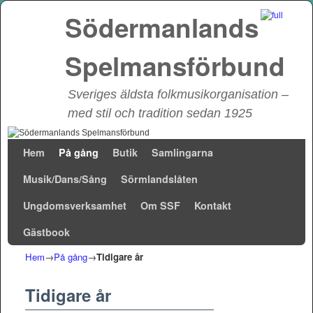
Södermanlands
Spelmansförbund
Sveriges äldsta folkmusikorganisation –
med stil och tradition sedan 1925
Hoppa till huvudinnehåll
Hoppa till sekundärt innehåll
Hem
På gång
Butik
Samlingarna
Musik/Dans/Sång
Sörmlandslåten
Ungdomsverksamhet
Om SSF
Kontakt
Gästbook
Hem
→
På gång
→
Tidigare år
Tidigare år