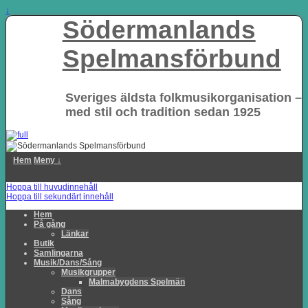
↓
Södermanlands
Spelmansförbund
Sveriges äldsta folkmusikorganisation –
med stil och tradition sedan 1925
Hem
Meny ↓
Hoppa till huvudinnehåll
Hoppa till sekundärt innehåll
Hem
På gång
Länkar
Butik
Samlingarna
Musik/Dans/Sång
Musikgrupper
Malmabygdens Spelmän
Dans
Sång