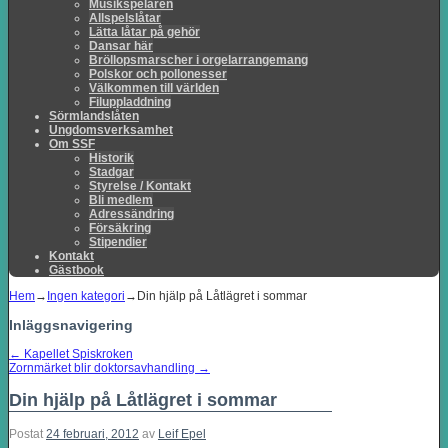
Musikspelaren
Allspelslåtar
Lätta låtar på gehör
Dansar här
Bröllopsmarscher i orgelarrangemang
Polskor och pollonesser
Välkommen till världen
Filuppladdning
Sörmlandslåten
Ungdomsverksamhet
Om SSF
Historik
Stadgar
Styrelse / Kontakt
Bli medlem
Adressändring
Försäkring
Stipendier
Kontakt
Gästbook
Hem
→
Ingen kategori
→
Din hjälp på Låtlägret i sommar
Inläggsnavigering
←
Kapellet Spiskroken
Zornmärket blir doktorsavhandling
→
Din hjälp på Låtlägret i sommar
Postat
24 februari, 2012
av
Leif Epel