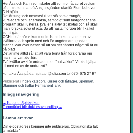
Hej Åsa och Karin som sköter allt som rör låtlägret veckan
efter midsommar på Ansgarsgården utanför Flen, behöver
DIN hjälp.
Det är tungt och ansvarsfullt att stå som arrangör,
kursledare och lägermorsa, samtidigt som morgondagens
program skall justeras, kvällens aktivitet skötas och så skall
man försöka sova ut oxå. Så att nästa morgon blir lika kul
som i går.
OCH det är här vi kommer in. Kan du komma ner en av
kvällarna och spela med och för ungdomarna, sedan
stanna kvar över natten så att om det händer något så är du
på plats.
Det är inte alltid så lätt att vara borta från föräldrarna om
man inte varit det förr.
Två kvällar av 4 är ordnade med ”nattvakter”. Vill du hjälpa
till med en av de andra två?
kontakta Åsa på danspirator@telia.com tel 070- 675 27 97
Publicerat i
Ingen kategori
,
Kurser och låtläger
,
Spelmän
,
Stämmor och träffar
Permanent länk
Inläggsnavigering
←
Kapellet Spiskroken
Zornmärket blir doktorsavhandling
→
Lämna ett svar
Din e-postadress kommer inte publiceras.
Obligatoriska fält
är märkta
*