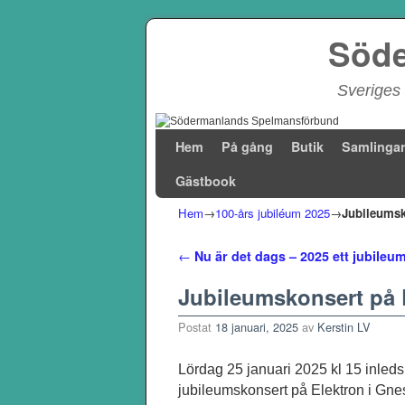
Söde
Sveriges 
Hoppa till huvudinnehåll
Hoppa till sekundärt innehåll
Hem
På gång
Butik
Samlinga
Gästbook
Hem
→
100-års jubiléum 2025
→
Jubileumsk
Inläggsnavigering
←
Nu är det dags – 2025 ett jubileu
Jubileumskonsert på E
Postat
18 januari, 2025
av
Kerstin LV
Lördag 25 januari 2025 kl 15 inl
jubileumskonsert på Elektron i Gnes