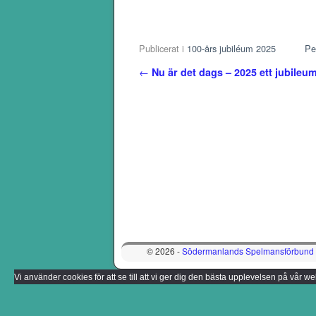
Publicerat i
100-års jubiléum 2025
Pe
Inläggsnavigering
←
Nu är det dags – 2025 ett jubileu
© 2026 -
Södermanlands Spelmansförbund
Vi använder cookies för att se till att vi ger dig den bästa upplevelsen på vår