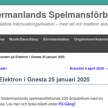
rmanlands Spelmansför
äldsta folkmusikorganisation – med stil och tradition se
rna
Musik/Dans/Sång
Sörmlandslåten
Ungdomsverksamhe
onsert på Elektron i Gnesta 25 januari 2025
msår!
Årsmöte 5 april 2025
lektron i Gnesta 25 januari 2025
eds Södermanlands spelmansförbunds 100-årsjubiléum med en
ta. Läs mer och boka biljett under
På Gång!