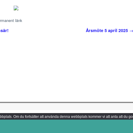
rmanent länk
msår!
Årsmöte 5 april 2025
 webbplats. Om du fortsätter att använda denna webbplats kommer vi att anta att du g