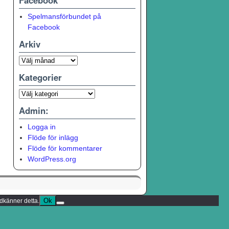
Facebook
Spelmansförbundet på
Facebook
Arkiv
→
Kategorier
Admin:
Logga in
Flöde för inlägg
Flöde för kommentarer
WordPress.org
Ok
odkänner detta.