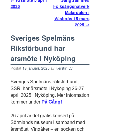
Inläggsnavigering
←
Årsmöte 5 april
Sångträff med
2025
Folksångsnätverk
Mälardalen i
Västerås 15 mars
2025
→
Sveriges Spelmäns
Riksförbund har
årsmöte i Nyköping
Postat
18 januari, 2025
av
Kerstin LV
Sveriges Spelmäns Riksförbund,
SSR, har årsmöte i Nyköping 26-27
april 2025 i Nyköping. Mer information
kommer under
På Gång!
26 april är det gratis konsert på
Sörmlands museum i samband med
årsmötet: Vingåker – en socken och