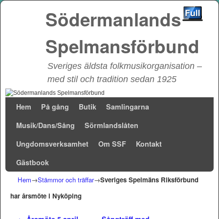
Södermanlands
Spelmansförbund
Sveriges äldsta folkmusikorganisation –
med stil och tradition sedan 1925
Hoppa till huvudinnehåll
Hoppa till sekundärt innehåll
Hem
På gång
Butik
Samlingarna
Musik/Dans/Sång
Sörmlandslåten
Ungdomsverksamhet
Om SSF
Kontakt
Gästbook
Hem
→
Stämmor och träffar
→
Sveriges Spelmäns Riksförbund
har årsmöte i Nyköping