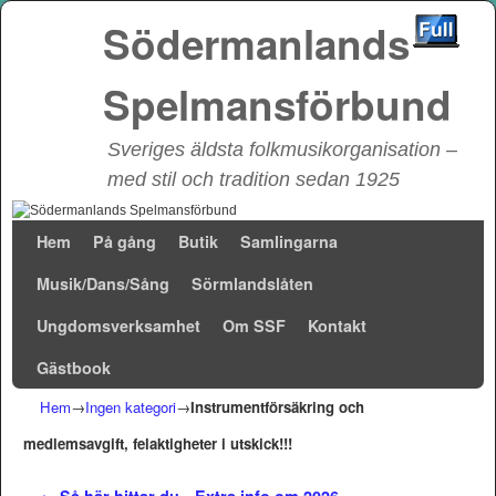
Södermanlands
Spelmansförbund
Sveriges äldsta folkmusikorganisation –
med stil och tradition sedan 1925
Hoppa till huvudinnehåll
Hoppa till sekundärt innehåll
Hem
På gång
Butik
Samlingarna
Musik/Dans/Sång
Sörmlandslåten
Ungdomsverksamhet
Om SSF
Kontakt
Gästbook
Hem
→
Ingen kategori
→
Instrumentförsäkring och
medlemsavgift, felaktigheter i utskick!!!