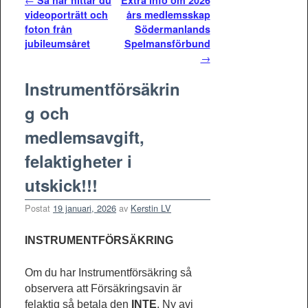
Inläggsnavigering
←
Så här hittar du
Extra info om 2026
videoporträtt och
års medlemsskap
foton från
Södermanlands
jubileumsåret
Spelmansförbund
→
Instrumentförsäkrin
g och
medlemsavgift,
felaktigheter i
utskick!!!
Postat
19 januari, 2026
av
Kerstin LV
INSTRUMENTFÖRSÄKRING
Om du har Instrumentförsäkring så
observera att Försäkringsavin är
felaktig så betala den
INTE
. Ny avi