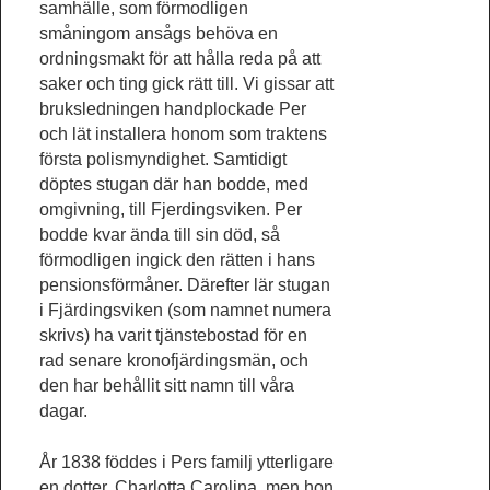
samhälle, som förmodligen
småningom ansågs behöva en
ordningsmakt för att hålla reda på att
saker och ting gick rätt till. Vi gissar att
bruksledningen handplockade Per
och lät installera honom som traktens
första polismyndighet. Samtidigt
döptes stugan där han bodde, med
omgivning, till Fjerdingsviken. Per
bodde kvar ända till sin död, så
förmodligen ingick den rätten i hans
pensionsförmåner. Därefter lär stugan
i Fjärdingsviken (som namnet numera
skrivs) ha varit tjänstebostad för en
rad senare kronofjärdingsmän, och
den har behållit sitt namn till våra
dagar.
År 1838 föddes i Pers familj ytterligare
en dotter, Charlotta Carolina, men hon