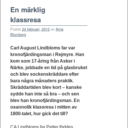
En märklig
klassresa
Postat
24 februari, 2012
av
Arne
Blomberg
Carl August Lindbloms far var
kronofjärdingsman i Rejmyre. Han
kom som 17-åring från Asker i
Närke, jobbade en tid på glasbruket
och blev sockenskräddare efter
bara några månaders praktik.
Skräddartiden blev kort – kanske
sydde han inte så bra – och sen
blev han kronofjärdingsman. En
osannolik klassresa i mitten av
1800-talet, hur gick det till?
CA Lindbloms far Petter föddes