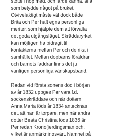
stötte i hop med, och lärde känna, alla
som betydde något på bruket.
Otvivelaktigt måste väl dock både
Brita och Per haft egna personliga
meriter, som hjälpte dem att förvalta
det goda utgångsläget. Skräddaryrket
kan möjligen ha bidragit till
kontakterna mellan Per och de rika i
samhället. Mellan dopbarns föräldrar
och barnets faddrar finns det ju
vanligen personliga vänskapsband.
Redan vid första sonens död i början
av år 1832 uppges Per vara f.d.
sockenskräddare och när dottern
Anna Maria föds år 1834 antecknas
det, att han är torpare, men när andra
dotter Beata Christina föds 1836 är
Per redan Kronofjerdingsman och,
vilket är anmärkningsvärt. Namnet på