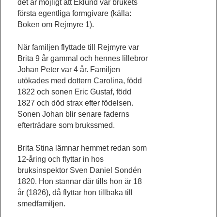
det är möjligt att Eklund var brukets
första egentliga formgivare (källa:
Boken om Rejmyre 1).
När familjen flyttade till Rejmyre var
Brita 9 år gammal och hennes lillebror
Johan Peter var 4 år. Familjen
utökades med dottern Carolina, född
1822 och sonen Eric Gustaf, född
1827 och död strax efter födelsen.
Sonen Johan blir senare faderns
efterträdare som brukssmed.
Brita Stina lämnar hemmet redan som
12-åring och flyttar in hos
bruksinspektor Sven Daniel Sondén
1820. Hon stannar där tills hon är 18
år (1826), då flyttar hon tillbaka till
smedfamiljen.