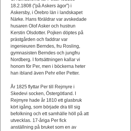
18.2.1808 (”på Askers ägor”) i
Askersby, i Örebro län i landskapet
Närke. Hans föräldrar var avskedade
husaren Olof Asker och hustrun
Kerstin Olsdotter. Pojken döptes på
prästgården och faddrar var
ingenieuren Berndes, fru Rosling,
gymnasisten Berndes och jungfru
Nordberg.
I fortsättningen kallar vi
honom för Per, men i böckerna heter
han ibland även Pehr eller Petter.
År 1825 flyttar Per till Rejmyre i
Skedevi socken, Östergötland. I
Rejmyre hade år 1810 ett glasbruk
kört igång, som började dra till sig
befolkning och ett samhälle höll på att
utvecklas. 17-åriga Per fick
anställning på bruket som en av