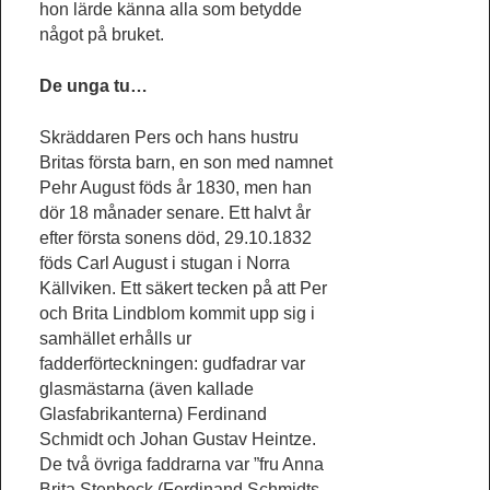
hon lärde känna alla som betydde
något på bruket.
De unga tu…
Skräddaren Pers och hans hustru
Britas första barn, en son med namnet
Pehr August föds år 1830, men han
dör 18 månader senare. Ett halvt år
efter första sonens död, 29.10.1832
föds Carl August i stugan i Norra
Källviken. Ett säkert tecken på att Per
och Brita Lindblom kommit upp sig i
samhället erhålls ur
fadderförteckningen: gudfadrar var
glasmästarna (även kallade
Glasfabrikanterna) Ferdinand
Schmidt och Johan Gustav Heintze.
De två övriga faddrarna var ”fru Anna
Brita Stenbeck (Ferdinand Schmidts