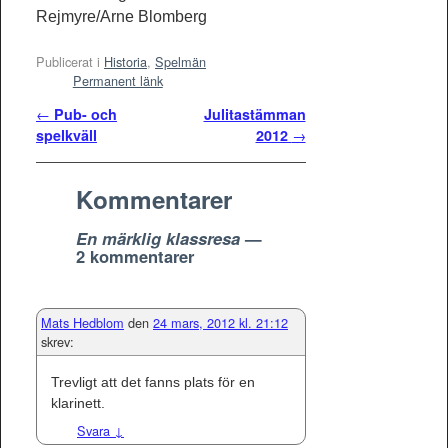
Rejmyre/Arne Blomberg
Publicerat i
Historia
,
Spelmän
Permanent länk
Inläggsnavigering
←
Pub- och
Julitastämman
spelkväll
2012
→
Kommentarer
En märklig klassresa
—
2 kommentarer
Mats Hedblom
den
24 mars, 2012 kl. 21:12
skrev:
Trevligt att det fanns plats för en
klarinett.
Svara
↓