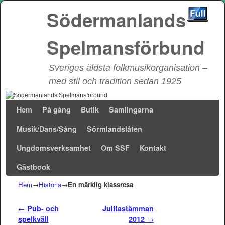
Södermanlands
Spelmansförbund
Sveriges äldsta folkmusikorganisation –
med stil och tradition sedan 1925
Hoppa till huvudinnehåll
Hoppa till sekundärt innehåll
Hem
På gång
Butik
Samlingarna
Musik/Dans/Sång
Sörmlandslåten
Ungdomsverksamhet
Om SSF
Kontakt
Gästbook
Hem
→
Historia
→
En märklig klassresa
Inläggsnavigering
←
Pub- och
Julitastämman
spelkväll
2012
→