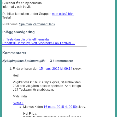
Gillet har fått en ny hemsida.
Informativ och trevlig.
.
Du hittar kontakten under Grupper,
men också här
Testa!
Publicerat i
Spelmän
Permanent länk
Inläggsnavigering
←
Testsidan blir officiell hemsida
Rabatt till Hesselby Slott Stockholm Folk Festival
→
Kommentarer
Nyköpingshus Spelmansgille
— 3 kommentarer
Frida ohlsson
den
15 mars, 2015 kl. 09:14
skrev:
Hej!
Vi gifter oss kl 16.00 i Gryts kyrka, Stjärnhov den
23/5 och vill gärna boka in spelmän. Är ni lediga
då? Tacksam för snabbt svar.
Mvh Frida
Svara
↓
Markus K
den
16 mars, 2015 kl. 09:50
skrev:
Hej Frida,