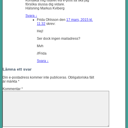
Kontakta mig istället via e-post så ska jag
försöka slussa dig vidare.
Hälsning Markus Kviberg
Svara
↓
Frida Ohlsson
den
17 mars, 2015 kl.
11:32
skrev:
Hej!
Ser dock ingen mailadress?
Mvh
//Frida
Svara
↓
Lämna ett svar
Din e-postadress kommer inte publiceras.
Obligatoriska fält
är märkta
*
Kommentar
*