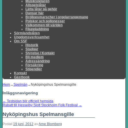
Musikspelaren
Allspelslåtar
Lätta låtar på gehör
Dansar här
Bröllopsmarscher i orgelarrangemang
Polskor och pollonesser
Välkommen till världen
Filuppladdning
Sörmlandslåten
Ungdomsverksamhet
Om SSF
Historik
Stadgar
Styrelse / Kontakt
Bli medlem
Adressändring
Försäkring
Stipendier
Kontakt
Gästbook
Hem
→
Spelmän
→
Nyköpingshus Spelmansgille
Inläggsnavigering
←
Testsidan blir officiell hemsida
Rabatt till Hesselby Slott Stockholm Folk Festival
→
Nyköpingshus Spelmansgille
Postat
19 juni, 2012
av
Arne Blomberg