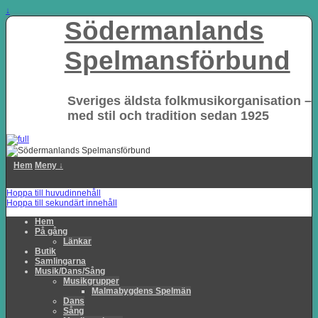
↓
Södermanlands
Spelmansförbund
Sveriges äldsta folkmusikorganisation –
med stil och tradition sedan 1925
Hem
Meny ↓
Hoppa till huvudinnehåll
Hoppa till sekundärt innehåll
Hem
På gång
Länkar
Butik
Samlingarna
Musik/Dans/Sång
Musikgrupper
Malmabygdens Spelmän
Dans
Sång