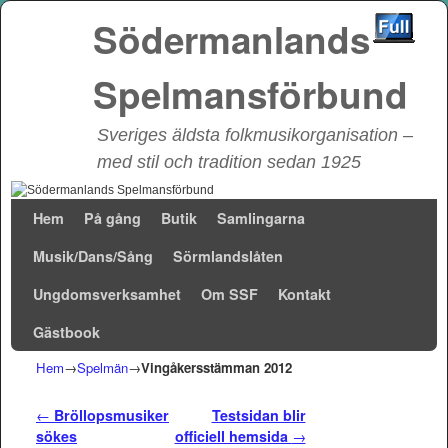
Södermanlands
Spelmansförbund
Sveriges äldsta folkmusikorganisation –
med stil och tradition sedan 1925
Hoppa till huvudinnehåll
Hoppa till sekundärt innehåll
Hem
På gång
Butik
Samlingarna
Musik/Dans/Sång
Sörmlandslåten
Ungdomsverksamhet
Om SSF
Kontakt
Gästbook
Hem
→
Spelmän
→
Vingåkersstämman 2012
Inläggsnavigering
←
Bröllopsmusiker
Testsidan blir
sökes
officiell hemsida
→