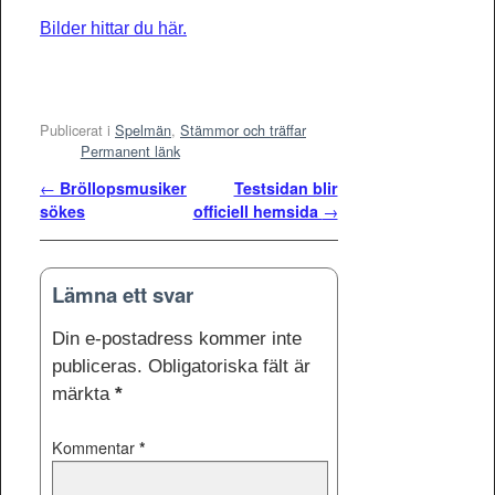
Bilder hittar du här.
Publicerat i
Spelmän
,
Stämmor och träffar
Permanent länk
Inläggsnavigering
←
Bröllopsmusiker
Testsidan blir
sökes
officiell hemsida
→
Lämna ett svar
Din e-postadress kommer inte
publiceras.
Obligatoriska fält är
märkta
*
Kommentar
*