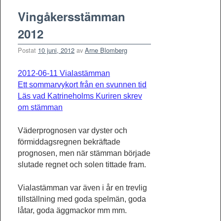
Vingåkersstämman
2012
Postat
10 juni, 2012
av
Arne Blomberg
2012-06-11 Vialastämman
Ett sommarvykort från en svunnen tid
Läs vad Katrineholms Kuriren skrev
om stämman
Väderprognosen var dyster och
förmiddagsregnen bekräftade
prognosen, men när stämman började
slutade regnet och solen tittade fram.
Vialastämman var även i år en trevlig
tillställning med goda spelmän, goda
låtar, goda äggmackor mm mm.