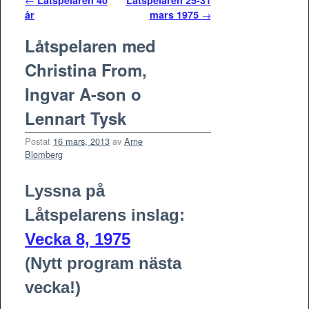
Inläggsnavigering
←
Låtspelaren 40
Låtspelaren 25-31
år
mars 1975
→
Låtspelaren med
Christina From,
Ingvar A-son o
Lennart Tysk
Postat
16 mars, 2013
av
Arne
Blomberg
Lyssna på
Låtspelarens inslag:
Vecka 8, 1975
(Nytt program nästa
vecka!)