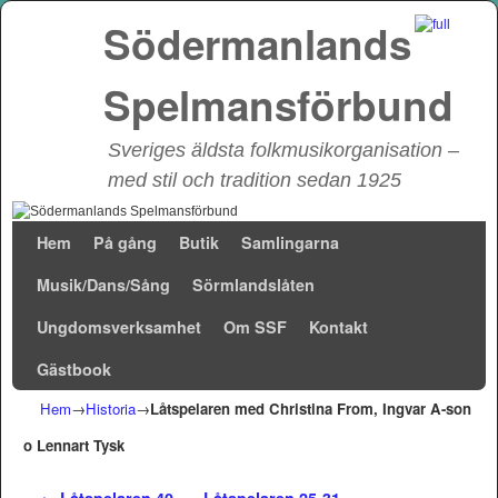
Södermanlands
Spelmansförbund
Sveriges äldsta folkmusikorganisation –
med stil och tradition sedan 1925
Hoppa till huvudinnehåll
Hoppa till sekundärt innehåll
Hem
På gång
Butik
Samlingarna
Musik/Dans/Sång
Sörmlandslåten
Ungdomsverksamhet
Om SSF
Kontakt
Gästbook
Hem
→
Historia
→
Låtspelaren med Christina From, Ingvar A-son
o Lennart Tysk