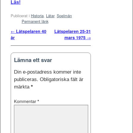
Läs!
Publicerat i
Historia
,
Låtar
,
Spelmän
Permanent länk
Inläggsnavigering
←
Låtspelaren 40
Låtspelaren 25-31
år
mars 1975
→
Lämna ett svar
Din e-postadress kommer inte
publiceras.
Obligatoriska fält är
märkta
*
Kommentar
*