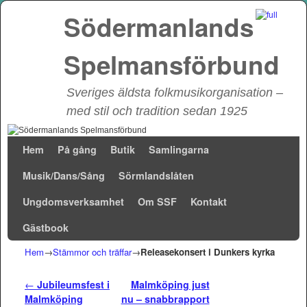
Södermanlands
Spelmansförbund
Sveriges äldsta folkmusikorganisation –
med stil och tradition sedan 1925
Hoppa till huvudinnehåll
Hoppa till sekundärt innehåll
Hem
På gång
Butik
Samlingarna
Musik/Dans/Sång
Sörmlandslåten
Ungdomsverksamhet
Om SSF
Kontakt
Gästbook
Hem
→
Stämmor och träffar
→
Releasekonsert i Dunkers kyrka
Inläggsnavigering
←
Jubileumsfest i
Malmköping just
Malmköping
nu – snabbrapport