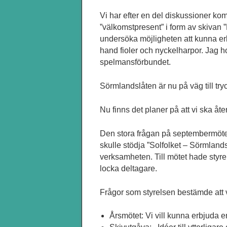
Vi har efter en del diskussioner ko
”välkomstpresent” i form av skivan 
undersöka möjligheten att kunna er
hand fioler och nyckelharpor. Jag h
spelmansförbundet.
Sörmlandslåten är nu på väg till try
Nu finns det planer på att vi ska åt
Den stora frågan på septembermötet 
skulle stödja ”Solfolket – Sörmland
verksamheten. Till mötet hade styre
locka deltagare.
Frågor som styrelsen bestämde att v
Årsmötet: Vi vill kunna erbjuda