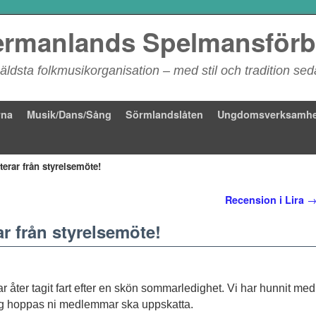
rmanlands Spelmansför
äldsta folkmusikorganisation – med stil och tradition se
rna
Musik/Dans/Sång
Sörmlandslåten
Ungdomsverksamhe
erar från styrelsemöte!
Recension i Lira
r från styrelsemöte!
r åter tagit fart efter en skön sommarledighet. Vi har hunnit med
 jag hoppas ni medlemmar ska uppskatta.