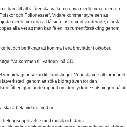
mmit fram till att vi åter ska välkomna nya medlemmar med en
”Polskor och Pollonesser”. Vidare kommer styrelsen att
bjuda medlemmarna att få sina instrument värderade, i första
oppas alla vet att man kan få en instrumentförsäkring genom
ckeriet och beräknas att komma i era brevlådor i oktober.
erutge ”Välkommen till världen” på CD.
var bidragsansökan till landstinget. Vi bestämde att förbundet
s låtverkstad” genom att söka bidrag även för den
lsen fått en glädjande rapport om den lyckade satsningen på att
i ska arbeta vidare med är:
 en heldagsupplevelse med musik och dans