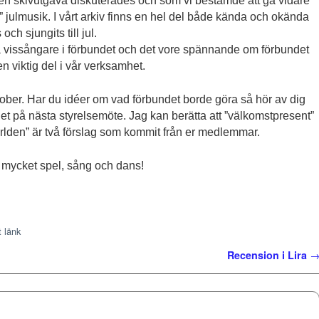
are en skivutgåva diskuterades och som vi bestämde att gå vidare
” julmusik. I vårt arkiv finns en hel del både kända och okända
h sjungits till jul.
a vissångare i förbundet och det vore spännande om förbundet
n viktig del i vår verksamhet.
ober. Har du idéer om vad förbundet borde göra så hör av dig
det på nästa styrelsemöte. Jag kan berätta att ”välkomstpresent”
rlden” är två förslag som kommit från er medlemmar.
d mycket spel, sång och dans!
 länk
Recension i Lira