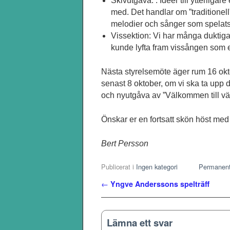
Skivutgåva: . Idéer till ytterlig
med. Det handlar om ”traditionell
melodier och sånger som spelats oc
Vissektion: Vi har många duktig
kunde lyfta fram vissången som e
Nästa styrelsemöte äger rum 16 okt
senast 8 oktober, om vi ska ta upp 
och nyutgåva av ”Välkommen till vä
Önskar er en fortsatt skön höst me
Bert Persson
Publicerat i
Ingen kategori
Permanent
Inläggsnavigering
←
Yngve Anderssons spelträff
Lämna ett svar