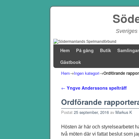
Söde
Sveriges 
Hoppa till huvudinnehåll
Hoppa till sekundärt innehåll
Hem
På gång
Butik
Samlinga
Gästbook
Hem
→
Ingen kategori
→
Ordförande rapport
Inläggsnavigering
←
Yngve Anderssons spelträff
Ordförande rapportera
Postat
25 september, 2016
av
Markus K
Hösten är här och styrelsearbetet ha
två möten där vi fattat beslut som