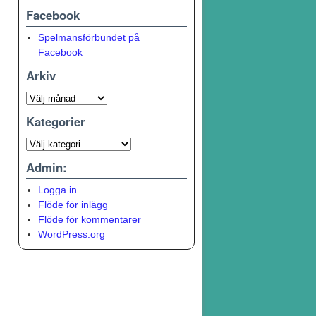
Facebook
Spelmansförbundet på
Facebook
Arkiv
Kategorier
Admin:
Logga in
Flöde för inlägg
Flöde för kommentarer
WordPress.org