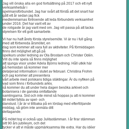
Jag vill önska alla en god fortsättning på 2017 och ett nytt
verksamhetsår i
spelmansförbundet. Jag har svårt att förstå att det snart har
gått ett år sedan jag fick
medlemmarnas förtroende att leda förbundets verksamhet
under 2016. Det har varit ett av
de roligaste år jag varit med om. Jag vill passa på att tacka
styrelsen för ett gott samarbete.
Vi har nu haft årets första styrelsemöte. Vi är nu i full gång
med att förbereda årsmötet, en
dag som kommer att vara full av aktiviteter. På förmiddagen
finns det möjlighet att gå på
spelkurs under ledning av Ola Brostam och Christer Odén.
Vill du inte spela så finns möjlighet
att sjunga visor under Adela Björns ledning. Håll utkik här
på hemsidan så kommer mer
detaljerad information i slutet av februari. Christina Frohm
och jag kommer att presentera
vårt arbete med polskans tidiga släktingar. Är du nyfiken på
vad som finns i förbundets arkiv,
så kommer du att under hela dagen besöka arkivet och
botanisera i de ganska omfattande
samlingarna. Sist och inte minst så hoppas ju att ni kommer
till mötet fyllda av spel- och
danslust. I år är vi tillbaka på en lördag med efterföljande
middag, så glöm inte anmäla ditt
deltagande.
På mötet tog vi också upp Julitastämman. I år firar stämman
sitt 90 års jubileum, och det
tycker vi att vi måste uppmärksamma lite extra. Har du idéer