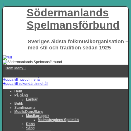
↓
Södermanlands
Spelmansförbund
Sveriges äldsta folkmusikorganisation –
med stil och tradition sedan 1925
Hem
Meny ↓
Hoppa till huvudinnehåll
Hoppa till sekundärt innehåll
Hem
På gång
Länkar
Butik
Samlingarna
Musik/Dans/Sång
Musikgrupper
Malmabygdens Spelmän
Dans
Sång