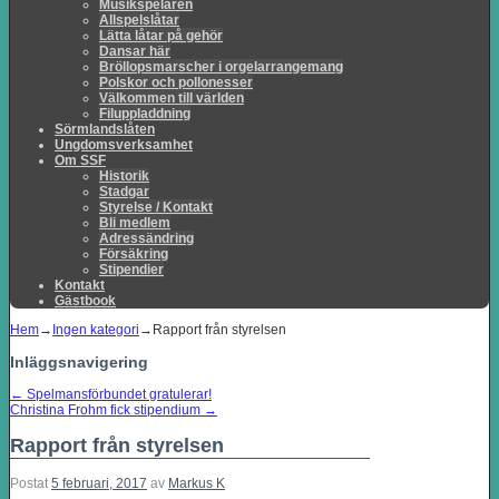
Musikspelaren
Allspelslåtar
Lätta låtar på gehör
Dansar här
Bröllopsmarscher i orgelarrangemang
Polskor och pollonesser
Välkommen till världen
Filuppladdning
Sörmlandslåten
Ungdomsverksamhet
Om SSF
Historik
Stadgar
Styrelse / Kontakt
Bli medlem
Adressändring
Försäkring
Stipendier
Kontakt
Gästbook
Hem
→
Ingen kategori
→
Rapport från styrelsen
Inläggsnavigering
←
Spelmansförbundet gratulerar!
Christina Frohm fick stipendium
→
Rapport från styrelsen
Postat
5 februari, 2017
av
Markus K