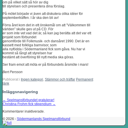
om på vilket sätt så hör av dig
till styrelsen och presentera dina förslag.
På mötet började vi även att diskutera olika idéer för
septemberträffen. I år ska den bli av!
Förra året kom det in ett önskemål om att ”Välkommen till
världen” skulle ges ut på CD. För
er som inte vet vad det är, så kan jag berätta att det var ett
projekt som förbundet
genomförde till Folkmusik- och dansåret 1990. Det är en
kassett med folkliga barnvisor, som
alla nyfödda i Södermanland fick som gåva. Nu har vi
kommit så långt att styrelsen har
bestämt att överföring till nytt media ska göras.
Ser fram emot att möta er på förbundets årsmöte i mars!
Bert Persson
Publicerat i
Ingen kategori
,
Stämmor och träffar
Permanent
länk
Inläggsnavigering
←
Spelmansförbundet gratulerar!
Christina Frohm fick stipendium
→
Kommentarer inaktiverade.
© 2026 -
Södermanlands Spelmansförbund
↑