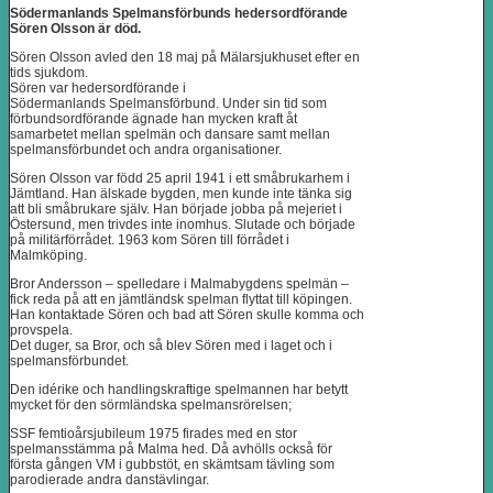
Södermanlands Spelmansförbunds hedersordförande
Sören Olsson är död.
Sören Olsson avled den 18 maj på Mälarsjukhuset efter en
tids sjukdom.
Sören var hedersordförande i
Södermanlands Spelmansförbund. Under sin tid som
förbundsordförande ägnade han mycken kraft åt
samarbetet mellan spelmän och dansare samt mellan
spelmansförbundet och andra organisationer.
Sören Olsson var född 25 april 1941 i ett småbrukarhem i
Jämtland. Han älskade bygden, men kunde inte tänka sig
att bli småbrukare själv. Han började jobba på mejeriet i
Östersund, men trivdes inte inomhus. Slutade och började
på militärförrådet. 1963 kom Sören till förrådet i
Malmköping.
Bror Andersson – spelledare i Malmabygdens spelmän –
fick reda på att en jämtländsk spelman flyttat till köpingen.
Han kontaktade Sören och bad att Sören skulle komma och
provspela.
Det duger, sa Bror, och så blev Sören med i laget och i
spelmansförbundet.
Den idérike och handlingskraftige spelmannen har betytt
mycket för den sörmländska spelmansrörelsen;
SSF femtioårsjubileum 1975 firades med en stor
spelmansstämma på Malma hed. Då avhölls också för
första gången VM i gubbstöt, en skämtsam tävling som
parodierade andra danstävlingar.