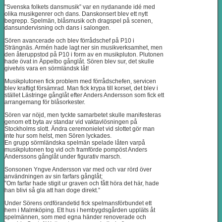
”Svenska folkets dansmusik” var en nydanande idé med
olika musikgenrer och dans. Danskonsert blev ett nytt
begrepp. Spelmän, blåsmusik och dragspel på scenen,
dansundervisning och dans i salongen.
Sören avancerade och blev förrådschef på P10 i
Strängnäs. Armén hade lagt ner sin musikverksamhet, men
den återuppstod på P10 i form av en musikpluton. Plutonen
hade övat in Äppelbo gånglåt. Sören blev sur, det skulle
givetvis vara en sörmländsk låt!
Musikplutonen fick problem med förrådschefen, servicen
blev kraftigt försämrad. Man fick krypa till korset, det blev i
stället Lästringe gånglåt efter Anders Andersson som fick ett
arrangemang för blåsorkester.
Sören var nöjd, men tyckte samarbetet skulle manifesteras
genom ett byta av standar vid vaktavlösningen på
Stockholms slott. Ändra ceremonielet vid slottet gör man
inte hur som helst, men Sören lyckades.
En grupp sörmländska spelmän spelade låten varpå
musikplutonen tog vid och framförde pompöst Anders
Anderssons gånglåt under figurativ marsch.
Sonsonen Yngve Andersson var med och var rörd över
användningen av sin farfars gånglåt;
”Om farfar hade stigit ur graven och fått höra det här, hade
han blivi så gla att han doge direkt.”
Under Sörens ordförandetid fick spelmansförbundet ett
hem i Malmköping. Ett hus i hembygdsgården uppläts åt
spelmännen, som med egna händer renoverade och