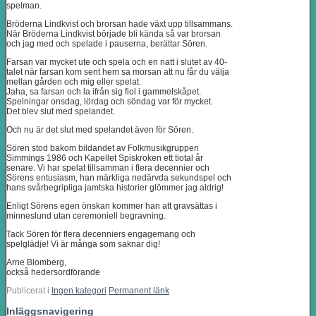
spelman.
Bröderna Lindkvist och brorsan hade växt upp tillsammans.
När Bröderna Lindkvist började bli kända så var brorsan
och jag med och spelade i pauserna, berättar Sören.
Farsan var mycket ute och spela och en natt i slutet av 40-
talet när farsan kom sent hem sa morsan att nu får du välja
mellan gården och mig eller spelat.
Jaha, sa farsan och la ifrån sig fiol i gammelskåpet.
Spelningar onsdag, lördag och söndag var för mycket.
Det blev slut med spelandet.
Och nu är det slut med spelandet även för Sören.
Sören stod bakom bildandet av Folkmusikgruppen
Simmings 1986 och Kapellet Spiskroken ett tiotal år
senare. Vi har spelat tillsamman i flera decennier och
Sörens entusiasm, han märkliga nedärvda sekundspel och
hans svårbegripliga jamtska historier glömmer jag aldrig!
Enligt Sörens egen önskan kommer han att gravsättas i
minneslund utan ceremoniell begravning.
Tack Sören för flera decenniers engagemang och
spelglädje! Vi är många som saknar dig!
Arne Blomberg,
också hedersordförande
Publicerat i
Ingen kategori
Permanent länk
Inläggsnavigering