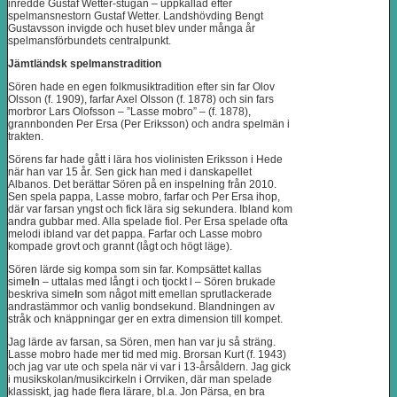
inredde Gustaf Wetter-stugan – uppkallad efter
spelmansnestorn Gustaf Wetter. Landshövding Bengt
Gustavsson invigde och huset blev under många år
spelmansförbundets centralpunkt.
Jämtländsk spelmanstradition
Sören hade en egen folkmusiktradition efter sin far Olov
Olsson (f. 1909), farfar Axel Olsson (f. 1878) och sin fars
morbror Lars Olofsson – ”Lasse mobro” – (f. 1878),
grannbonden Per Ersa (Per Eriksson) och andra spelmän i
trakten.
Sörens far hade gått i lära hos violinisten Eriksson i Hede
när han var 15 år. Sen gick han med i danskapellet
Albanos. Det berättar Sören på en inspelning från 2010.
Sen spela pappa, Lasse mobro, farfar och Per Ersa ihop,
där var farsan yngst och fick lära sig sekundera. Ibland kom
andra gubbar med. Alla spelade fiol. Per Ersa spelade ofta
melodi ibland var det pappa. Farfar och Lasse mobro
kompade grovt och grannt (lågt och högt läge).
Sören lärde sig kompa som sin far. Kompsättet kallas
sime
l
n – uttalas med långt i och tjockt l – Sören brukade
beskriva sime
l
n som något mitt emellan sprutlackerade
andrastämmor och vanlig bondsekund. Blandningen av
stråk och knäppningar ger en extra dimension till kompet.
Jag lärde av farsan, sa Sören, men han var ju så sträng.
Lasse mobro hade mer tid med mig. Brorsan Kurt (f. 1943)
och jag var ute och spela när vi var i 13-årsåldern. Jag gick
i musikskolan/musikcirkeln i Orrviken, där man spelade
klassiskt, jag hade flera lärare, bl.a. Jon Pärsa, en bra