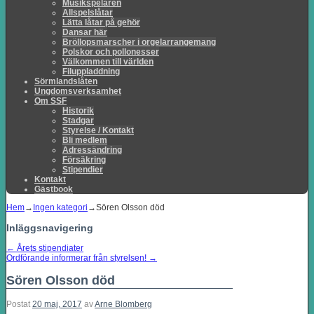
Musikspelaren
Allspelslåtar
Lätta låtar på gehör
Dansar här
Bröllopsmarscher i orgelarrangemang
Polskor och pollonesser
Välkommen till världen
Filuppladdning
Sörmlandslåten
Ungdomsverksamhet
Om SSF
Historik
Stadgar
Styrelse / Kontakt
Bli medlem
Adressändring
Försäkring
Stipendier
Kontakt
Gästbook
Hem
→
Ingen kategori
→
Sören Olsson död
Inläggsnavigering
←
Årets stipendiater
Ordförande informerar från styrelsen!
→
Sören Olsson död
Postat
20 maj, 2017
av
Arne Blomberg