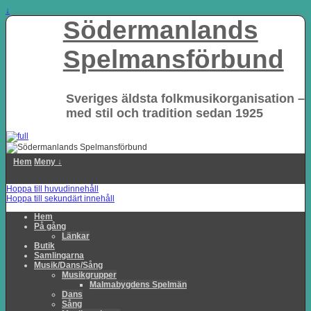
↓
Södermanlands
Spelmansförbund
Sveriges äldsta folkmusikorganisation –
med stil och tradition sedan 1925
Hem
Meny ↓
Hoppa till huvudinnehåll
Hoppa till sekundärt innehåll
Hem
På gång
Länkar
Butik
Samlingarna
Musik/Dans/Sång
Musikgrupper
Malmabygdens Spelmän
Dans
Sång