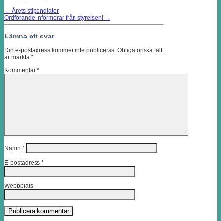
←
Årets stipendiater
Ordförande informerar från styrelsen!
→
Lämna ett svar
Din e-postadress kommer inte publiceras.
Obligatoriska fält
är märkta
*
Kommentar
*
Namn
*
E-postadress
*
Webbplats