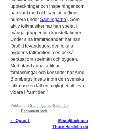
uppteckningar och inspelningar som
han varit med och samlat in (finns
numera under
Samlingarna
). Som
aktiv folkmusiker har han spelat i
många grupper och konstellationer.
Under sina framträdanden har han
försökt levandegöra den lokala
bygdens låttradition men också
berättat om spelmän och bygden.
Med bland annat artiklar,
föreläsningar och konserter har Arne
Blombergs insats inom den svenska
folkmusiken fått en möjlighet att leva
vidare i framtiden.”
Publicerat i
Samlingarna
,
Spelmän
Permanent länk
Inläggsnavigering
←
Opus 1
Medaljtack och
Thore Härdelin på