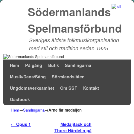
Södermanlands
Spelmansförbund
Sveriges äldsta folkmusikorganisation –
med stil och tradition sedan 1925
Hoppa till huvudinnehåll
Hoppa till sekundärt innehåll
Hem
På gång
Butik
Samlingarna
Musik/Dans/Sång
Sörmlandslåten
Ungdomsverksamhet
Om SSF
Kontakt
Gästbook
Hem
→
Samlingarna
→
Arne får medaljen
Inläggsnavigering
←
Opus 1
Medaljtack och
Thore Härdelin på