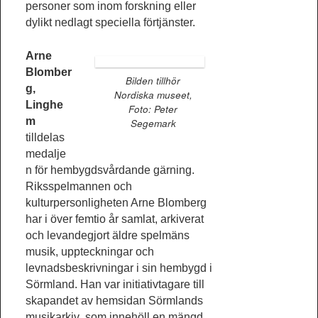
personer som inom forskning eller
dylikt nedlagt speciella förtjänster.
Arne
Blomber
Bilden tillhör
g,
Nordiska museet,
Linghe
Foto: Peter
m
Segemark
tilldelas
medalje
n för hembygdsvårdande gärning.
Riksspelmannen och
kulturpersonligheten Arne Blomberg
har i över femtio år samlat, arkiverat
och levandegjort äldre spelmäns
musik, uppteckningar och
levnadsbeskrivningar i sin hembygd i
Sörmland. Han var initiativtagare till
skapandet av hemsidan Sörmlands
musikarkiv
,
som innehöll en mängd