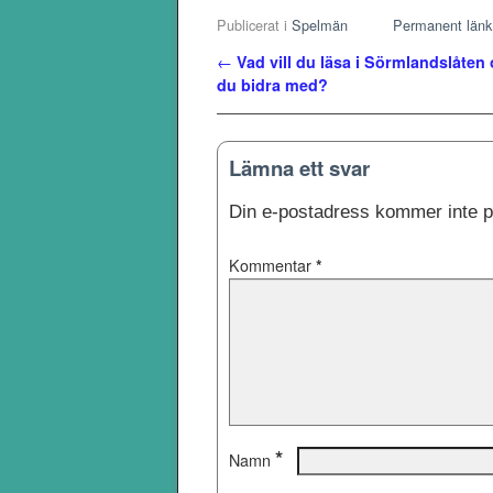
Publicerat i
Spelmän
Permanent länk
Inläggsnavigering
←
Vad vill du läsa i Sörmlandslåten
du bidra med?
Lämna ett svar
Din e-postadress kommer inte p
Kommentar
*
*
Namn