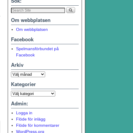
Sök:
Om webbplatsen
Om webbplatsen
Facebook
Spelmansförbundet på
Facebook
Arkiv
Kategorier
Admin:
Logga in
Flöde för inlägg
Flöde för kommentarer
WordPress.org