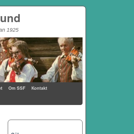
bund
dan 1925
t
Om SSF
Kontakt
→