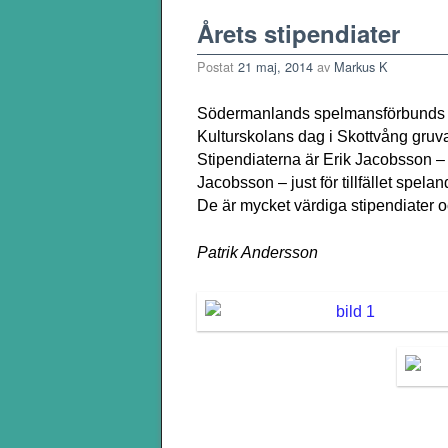
Årets stipendiater
Postat
21 maj, 2014
av
Markus K
Södermanlands spelmansförbunds fo
Kulturskolans dag i Skottvång gruv
Stipendiaterna är Erik Jacobsson – 
Jacobsson – just för tillfället spela
De är mycket värdiga stipendiater oc
Patrik Andersson