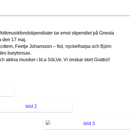
lkmusikfondstipendiater tar emot stipendiet på Gnesta
a den 17 maj.
cittern, Feetje Johansson – fiol, nyckelharpa och Björn
ndes barytonsax.
h aktiva musiker i bl.a SöLVe. Vi önskar stort Grattis!!