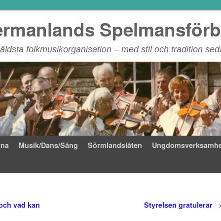
rmanlands Spelmansför
äldsta folkmusikorganisation – med stil och tradition se
rna
Musik/Dans/Sång
Sörmlandslåten
Ungdomsverksamhe
 och vad kan
Styrelsen gratulerar