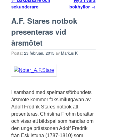
Inläggsnavigering
←
Bakblåsare och
Nytt i våra
sekunderare
bokhyllor
→
A.F. Stares notbok
presenteras vid
årsmötet
Postat
23 februari, 2015
av
Markus K
I samband med spelmansförbundets
årsmöte kommer faksimilutgåvan av
Adolf Fredrik Stares notbok att
presenteras. Christina Frohm berättar
och visar ett bildspel som handlar om
den unge prästsonen Adolf Fredrik
från Eskilstuna (1787-1810) som