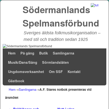
Södermanlands
Spelmansförbund
Sveriges äldsta folkmusikorganisation –
med stil och tradition sedan 1925
Hoppa till huvudinnehåll
Hoppa till sekundärt innehåll
Hem
På gång
Butik
Samlingarna
Musik/Dans/Sång
Sörmlandslåten
Ungdomsverksamhet
Om SSF
Kontakt
Gästbook
Hem
→
Samlingarna
→
A.F. Stares notbok presenteras vid
årsmötet