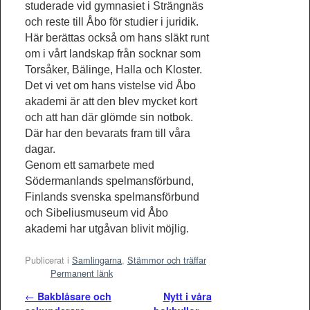
studerade vid gymnasiet i Strängnäs
och reste till Åbo för studier i juridik.
Här berättas också om hans släkt runt
om i vårt landskap från socknar som
Torsåker, Bälinge, Halla och Kloster.
Det vi vet om hans vistelse vid Åbo
akademi är att den blev mycket kort
och att han där glömde sin notbok.
Där har den bevarats fram till våra
dagar.
Genom ett samarbete med
Södermanlands spelmansförbund,
Finlands svenska spelmansförbund
och Sibeliusmuseum vid Åbo
akademi har utgåvan blivit möjlig.
Publicerat i
Samlingarna
,
Stämmor och träffar
Permanent länk
Inläggsnavigering
←
Bakblåsare och
Nytt i våra